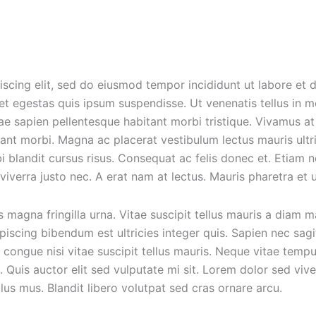
iscing elit, sed do eiusmod tempor incididunt ut labore et 
 et egestas quis ipsum suspendisse. Ut venenatis tellus in m
tae sapien pellentesque habitant morbi tristique. Vivamus a
nt morbi. Magna ac placerat vestibulum lectus mauris ultri
i blandit cursus risus. Consequat ac felis donec et. Etiam
viverra justo nec. A erat nam at lectus. Mauris pharetra et
s magna fringilla urna. Vitae suscipit tellus mauris a diam 
ipiscing bibendum est ultricies integer quis. Sapien nec sa
 congue nisi vitae suscipit tellus mauris. Neque vitae te
s. Quis auctor elit sed vulputate mi sit. Lorem dolor sed v
ulus mus. Blandit libero volutpat sed cras ornare arcu.