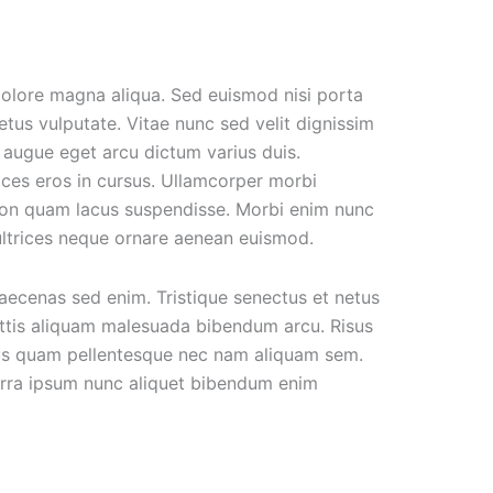
dolore magna aliqua. Sed euismod nisi porta
etus vulputate. Vitae nunc sed velit dignissim
t augue eget arcu dictum varius duis.
ces eros in cursus. Ullamcorper morbi
 non quam lacus suspendisse. Morbi enim nunc
 ultrices neque ornare aenean euismod.
maecenas sed enim. Tristique senectus et netus
gittis aliquam malesuada bibendum arcu. Risus
mpus quam pellentesque nec nam aliquam sem.
iverra ipsum nunc aliquet bibendum enim