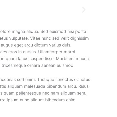
dolore magna aliqua. Sed euismod nisi porta
etus vulputate. Vitae nunc sed velit dignissim
t augue eget arcu dictum varius duis.
ces eros in cursus. Ullamcorper morbi
 non quam lacus suspendisse. Morbi enim nunc
 ultrices neque ornare aenean euismod.
maecenas sed enim. Tristique senectus et netus
gittis aliquam malesuada bibendum arcu. Risus
mpus quam pellentesque nec nam aliquam sem.
iverra ipsum nunc aliquet bibendum enim