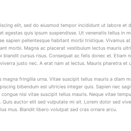
iscing elit, sed do eiusmod tempor incididunt ut labore et 
 et egestas quis ipsum suspendisse. Ut venenatis tellus in m
tae sapien pellentesque habitant morbi tristique. Vivamus a
nt morbi. Magna ac placerat vestibulum lectus mauris ultri
i blandit cursus risus. Consequat ac felis donec et. Etiam
viverra justo nec. A erat nam at lectus. Mauris pharetra et
s magna fringilla urna. Vitae suscipit tellus mauris a diam 
ipiscing bibendum est ultricies integer quis. Sapien nec sa
 congue nisi vitae suscipit tellus mauris. Neque vitae te
s. Quis auctor elit sed vulputate mi sit. Lorem dolor sed v
ulus mus. Blandit libero volutpat sed cras ornare arcu.